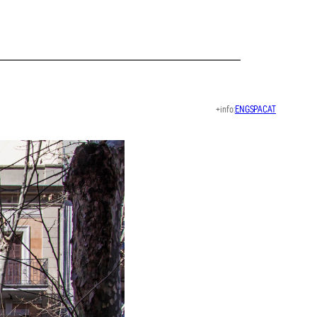
+info:
ENG
SPA
CAT