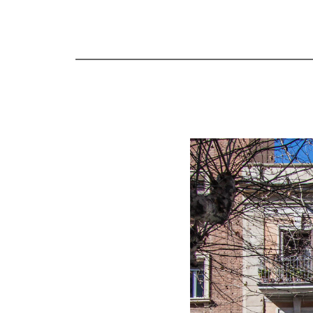
Vés
al
contingut