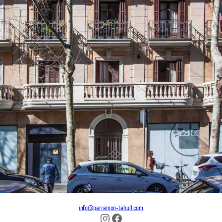
info@parramon-tahull.com
Instagram
Facebook