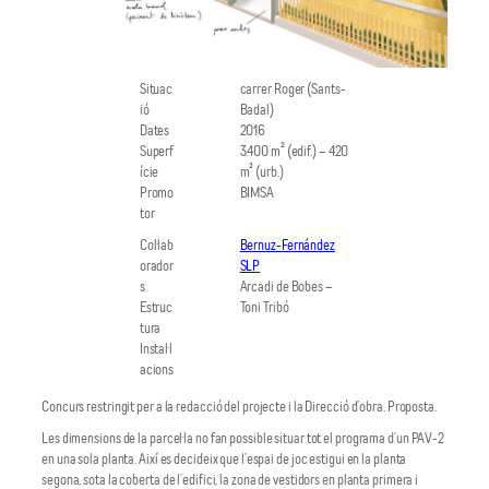
Situac
carrer Roger (Sants-
ió
Badal)
Dates
2016
Superf
3.400 m² (edif.) – 420
ície
m² (urb.)
Promo
BIMSA
tor
Col·lab
Bernuz-Fernández
orador
SLP
s
Arcadi de Bobes –
Estruc
Toni Tribó
tura
Instal·l
acions
Concurs restringit per a la redacció del projecte i la Direcció d’obra. Proposta.
Les dimensions de la parcel·la no fan possible situar tot el programa d’un PAV-2
en una sola planta. Així es decideix que l’espai de joc estigui en la planta
segona, sota la coberta de l’edifici, la zona de vestidors en planta primera i