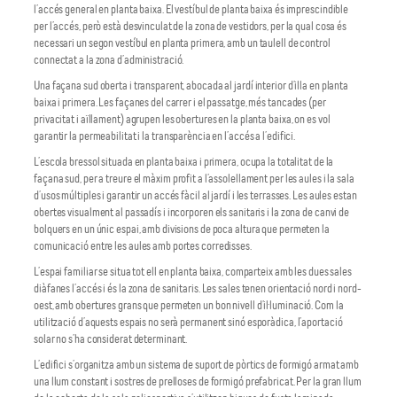
l’accés general en planta baixa. El vestíbul de planta baixa és imprescindible
per l’accés, però està desvinculat de la zona de vestidors, per la qual cosa és
necessari un segon vestíbul en planta primera, amb un taulell de control
connectat a la zona d’administració.
Una façana sud oberta i transparent, abocada al jardí interior d’illa en planta
baixa i primera. Les façanes del carrer i el passatge, més tancades (per
privacitat i aïllament) agrupen les obertures en la planta baixa, on es vol
garantir la permeabilitat i la transparència en l’accés a l’edifici.
L’escola bressol situada en planta baixa i primera, ocupa la totalitat de la
façana sud, per a treure el màxim profit a l’assolellament per les aules i la sala
d’usos múltiples i garantir un accés fàcil al jardí i les terrasses. Les aules estan
obertes visualment al passadís i incorporen els sanitaris i la zona de canvi de
bolquers en un únic espai, amb divisions de poca altura que permeten la
comunicació entre les aules amb portes corredisses.
L’espai familiar se situa tot ell en planta baixa, comparteix amb les dues sales
diàfanes l’accés i és la zona de sanitaris. Les sales tenen orientació nord i nord-
oest, amb obertures grans que permeten un bon nivell d’il·luminació. Com la
utilització d’aquests espais no serà permanent sinó esporàdica, l’aportació
solar no s’ha considerat determinant.
L’edifici s’organitza amb un sistema de suport de pòrtics de formigó armat amb
una llum constant i sostres de prelloses de formigó prefabricat. Per la gran llum