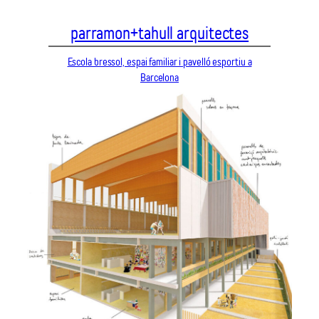
Vés
parramon+tahull arquitectes
al
contingut
Escola bressol, espai familiar i pavelló esportiu a
Barcelona