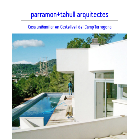
Vés
parramon+tahull arquitectes
al
contingut
Casa unifamiliar en Castellvell del Camp.Tarragona