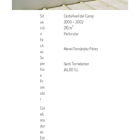
Sit
Castellvell del Camp
ua
2000 – 2002
ció
210 m²
n
Particular
Fe
ch
Manel Fernández Pérez
as
Su
per
Santi Torredemer
fici
JALDO S.L.
e
Pr
om
oto
r
Col
ab
ora
dor
es
Est