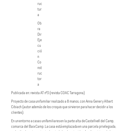
ruc
tur
a
Ob
ra
Dir
Eje
cu
ció
n
Co
nst
ruc
tor
a
Publicada en: revista AT nº3 (revista COAC Tarragona)
Proyecto de casa unifamiliar realizado a 8 manos, con Anna Gener y Albert
Cibiach (autor además de los croquis que sirvieron para hacer decidir a los
clientes).
En un entorno a casas unifamiliares en la parte alta de Castellvell del Camp,
comarca del Baix Camp. La casa está emplazada en una parcela privilegiada,